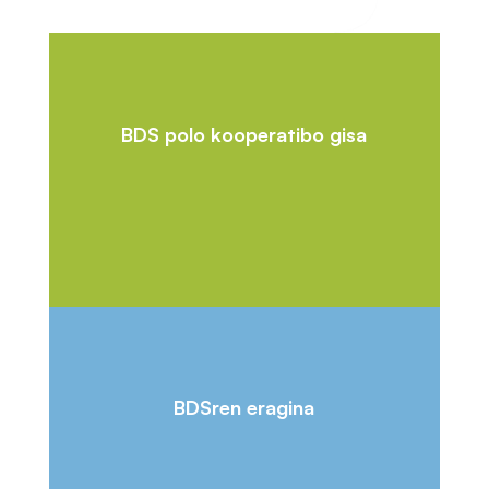
BDS polo kooperatibo gisa
BDSren eragina