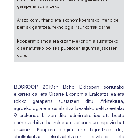
garapena sustatzeko.
Arazo komunitario eta ekonomikoetarako irtenbide
berriak garatzea, teknologia iraunkorrak barne.
Kooperatibismoa eta gizarte-ekonomia sustatzeko
diseinatutako politika publikoen laguntza jasotzen
dute.
BDSKOOP
2019an Behe Bidasoan sortutako
elkartea da, eta Gizarte Ekonomia Eraldatzailea eta
tokiko garapena sustatzen ditu. Arkitektura,
agroekologia eta ostalaritza bezalako sektoreetako
9 erakunde biltzen ditu, administrazioa eta beste
barne zerbitzu batzuk eta elkarlanerako espazio bat
eskainiz. Kanpora begira ere laguntzen du,
aholkularitza, ekintzailetzaren hazitegia eta