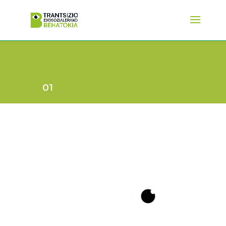
01
BDSKoop polo kooperatibo gisa