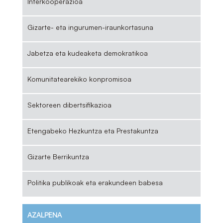
Interkooperazioa
Gizarte- eta ingurumen-iraunkortasuna
Jabetza eta kudeaketa demokratikoa
Komunitatearekiko konpromisoa
Sektoreen dibertsifikazioa
Etengabeko Hezkuntza eta Prestakuntza
Gizarte Berrikuntza
Politika publikoak eta erakundeen babesa
AZALPENA