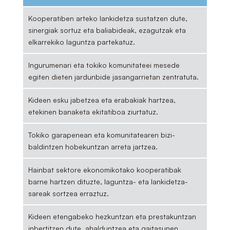
Kooperatiben arteko lankidetza sustatzen dute,
sinergiak sortuz eta baliabideak, ezagutzak eta
elkarrekiko laguntza partekatuz.
Ingurumenari eta tokiko komunitateei mesede
egiten dieten jardunbide jasangarrietan zentratuta.
Kideen esku jabetzea eta erabakiak hartzea,
etekinen banaketa ekitatiboa ziurtatuz.
Tokiko garapenean eta komunitatearen bizi-
baldintzen hobekuntzan arreta jartzea.
Hainbat sektore ekonomikotako kooperatibak
barne hartzen dituzte, laguntza- eta lankidetza-
sareak sortzea erraztuz.
Kideen etengabeko hezkuntzan eta prestakuntzan
inbertitzen dute, ahalduntzea eta gaitasunen