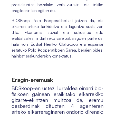
prestakuntza bezalako zerbitzurekin, eta tokiko
eragileekin lan egiten du.
BDSKoop Polo Kooperatibotzat jotzen da, eta
elkarren arteko lankidetza eta laguntza sustatzen
ditu. Ekonomia sozial eta solidarioa edo
eraldatzailea indartzeko sare zabalagoen parte da,
hala nola Euskal Herriko Olatukoop eta espainiar
estatuko Polo Kooperatiboen Sarea, beraien bidez
hainbat erakunderekin konektatuz.
Eragin-eremuak
BDSKoop-en ustez, lurraldea oinarri bio-
fisikoen gainean eraikitako elkarrekiko
gizarte-ekintzen multzoa da, eremu
desberdinak dituzten 4 agenteren
arteko elkarreraginaren ondorio direnak: