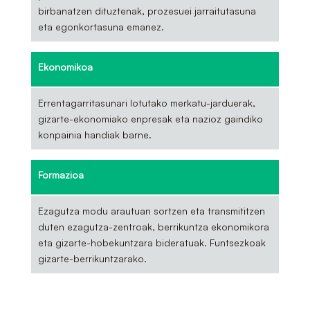
birbanatzen dituztenak, prozesuei jarraitutasuna
eta egonkortasuna emanez.
Ekonomikoa
Errentagarritasunari lotutako merkatu-jarduerak,
gizarte-ekonomiako enpresak eta nazioz gaindiko
konpainia handiak barne.
Formazioa
Ezagutza modu arautuan sortzen eta transmititzen
duten ezagutza-zentroak, berrikuntza ekonomikora
eta gizarte-hobekuntzara bideratuak. Funtsezkoak
gizarte-berrikuntzarako.