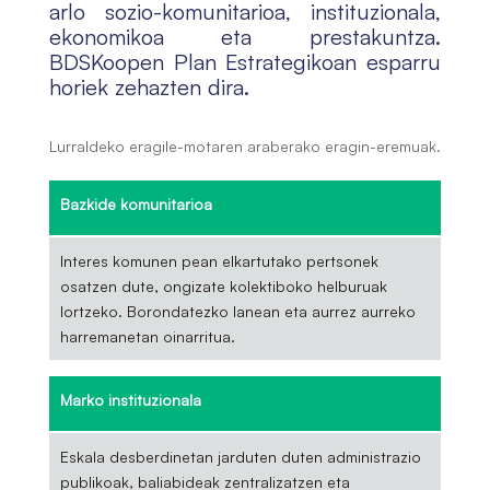
arlo sozio-komunitarioa, instituzionala,
ekonomikoa eta prestakuntza.
BDSKoopen Plan Estrategikoan esparru
horiek zehazten dira.
Lurraldeko eragile-motaren araberako eragin-eremuak.
Bazkide komunitarioa
Interes komunen pean elkartutako pertsonek
osatzen dute, ongizate kolektiboko helburuak
lortzeko. Borondatezko lanean eta aurrez aurreko
harremanetan oinarritua.
Marko instituzionala
Eskala desberdinetan jarduten duten administrazio
publikoak, baliabideak zentralizatzen eta