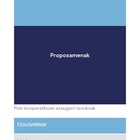
Proposamenak
Polo kooperatiboen ezaugarri teorikoak
EZAUGARRIAK